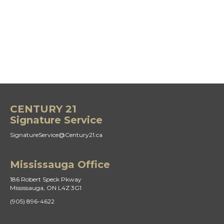
CENTURY 21
Signature Service
SignatureService@Century21.ca
Mississauga Office
186 Robert Speck Pkway
Mississauga, ON L4Z 3G1
(905) 896-4622