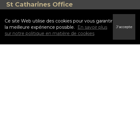
St Catharines Office
21 Duke St
St. Catharines, ON L2R 5W1
Ce site Web utilise des cookies pour vous garantir
la meilleure expérience possible.
En savoir plus
J'accepte
(905) 938-8882
sur notre politique en matière de cookies
INFO & SERVICES
Buyers' Guide
Sellers' Guide
Mortgage Calculator
Listing Alert
Home Evaluation
EXPLORE
Homes for Sale Hamilton
Homes for Sale Milton
Homes for Sale Mississauga
Homes for Sale Oakville