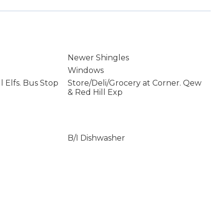
Newer Shingles
Windows
l Elfs. Bus Stop
Store/Deli/Grocery at Corner. Qew
& Red Hill Exp
B/I Dishwasher