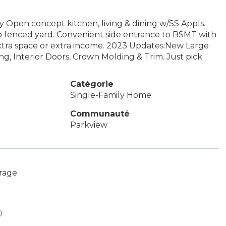
 Open concept kitchen, living & dining w/SS Appls.
o fenced yard. Convenient side entrance to BSMT with
extra space or extra income. 2023 Updates:New Large
ng, Interior Doors, Crown Molding & Trim. Just pick
Catégorie
Single-Family Home
Communauté
Parkview
erage
0