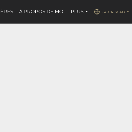
IÈRES
À PROPOS DE MOI
PLUS
FR-CA-$CAD
...
...