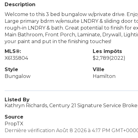
Description
Welcome to this 3 bed bungalow w/private drive. Enjoy
Large primary bdrm w/ensuite LNDRY & sliding door t
rough-in LNDRY & bath. Great potential to finish for 
Main Bathroom, Front Porch, Laminate, Drywall, Lighti
your paint and put in the finishing touches!
MLS®:
Les impôts
X6135804
$2,789
(2022)
Style
Ville
Bungalow
Hamilton
Listed By
Kathryn Richards, Century 21 Signature Service Brok
Source
PropTX
Dernière vérification Août 8 2026 à 4:17 PM GMT+000