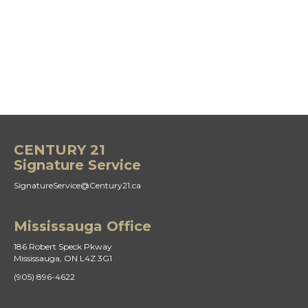
CENTURY 21
Signature Service
SignatureService@Century21.ca
Mississauga Office
186 Robert Speck Pkway
Mississauga, ON L4Z 3G1
(905) 896-4622